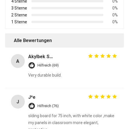
4 Sterne
0%
3 Sterne
0%
2 Sterne
0%
1 Sterne
0%
Alle Bewertungen
Akylbek Saipidinov
A
Hilfreich (69)
Very durable build.
J*e
J
Hilfreich (76)
slding board for 75 inch, with white color ,make
my panels in classroom more elegant,