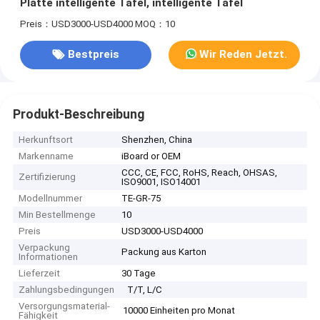
Platte intelligente Tafel, intelligente Tafel
Preis：USD3000-USD4000
MOQ：10
Bestpreis
Wir Reden Jetzt.
Produkt-Beschreibung
Herkunftsort
Shenzhen, China
Markenname
iBoard or OEM
CCC, CE, FCC, RoHS, Reach, OHSAS,
Zertifizierung
ISO9001, ISO14001
Modellnummer
TE-GR-75
Min Bestellmenge
10
Preis
USD3000-USD4000
Verpackung
Packung aus Karton
Informationen
Lieferzeit
30 Tage
Zahlungsbedingungen
T/T, L/C
Versorgungsmaterial-
10000 Einheiten pro Monat
Fähigkeit