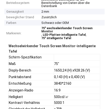
Betriebssystem
Bereitstellung von Daten über die
Datenbank
Genauigkeit
2 mm
beweglicher Stand
Zusätzlich
Farben
Schwarz oder OEM
75" wechselwirkender Touch Screen
Monitor
Markieren:
,
,
LED-Platten-intelligente Tafel
75" intelligente Tafel
Wechselwirkender Touch Screen Monitor-intelligente
Tafel
Schirm-Spezifikation
Maß
75"
Disply-Bereich
1650,24 (H) x928.26 (V)
Punktabstand
0,143 (H) x 0,430 (V)
Entschließung
3840*2160
Anzeigen-Radio
16:9
Helligkeit
500cd/㎡
Kontrast-Verhältnis
5000:1
Gleichheit der Helligkeit
>70%