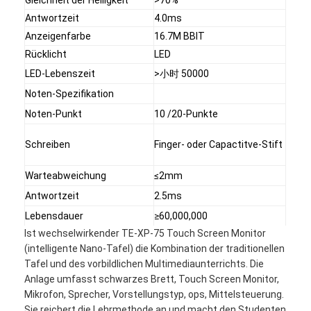
Antwortzeit
4.0ms
Anzeigenfarbe
16.7M BBIT
Rücklicht
LED
LED-Lebenszeit
>小时 50000
Noten-Spezifikation
Noten-Punkt
10 /20-Punkte
Schreiben
Finger- oder Capactitve-Stift
Warteabweichung
≤2mm
Antwortzeit
2.5ms
Lebensdauer
≥60,000,000
Startseite
Ist wechselwirkender TE-XP-75 Touch Screen Monitor
(intelligente Nano-Tafel) die Kombination der traditionellen
Produkte
Tafel und des vorbildlichen Multimediaunterrichts. Die
Anlage umfasst schwarzes Brett, Touch Screen Monitor,
Videos
Mikrofon, Sprecher, Vorstellungstyp, ops, Mittelsteuerung.
Sie reichert die Lehrmethode an und macht den Studenten