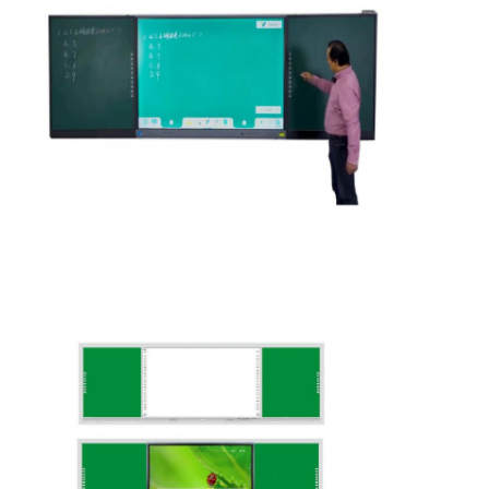
Iboard wechselwirkendes Whiteboard
wechselwirkendes whiteboard ir
wechselwirkendes Infrarotwhiteboard
Wechselwirkender Flachbildschirm
Wechselwirkender Touch Screen Monitor
intelligentes Brett lcd
LED wechselwirkendes Whiteboard
Wechselwirkender Touch Screen Whiteboard
alle in einem wechselwirkenden whiteboard
tragbares wechselwirkendes whiteboard