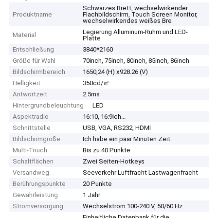
Schwarzes Brett, wechselwirkender
Produktname
Flachbildschirm, Touch Screen Monitor,
wechselwirkendes weißes Bre
Legierung Alluminum-Ruhm und LED-
Material
Platte
Entschließung
3840*2160
Größe für Wahl
70inch, 75inch, 80inch, 85inch, 86inch
Bildschirmbereich
1650,24 (H) x928.26 (V)
Helligkeit
350cd/㎡
Antwortzeit
2.5ms
Hintergrundbeleuchtung
LED
Aspektradio
16:10, 16:9Ich...
Schnittstelle
USB, VGA, RS232, HDMI
Bildschirmgröße
Ich habe ein paar Minuten Zeit.
Multi-Touch
Bis zu 40 Punkte
Schaltflächen
Zwei Seiten-Hotkeys
Versandweg
Seeverkehr Luftfracht Lastwagenfracht
Berührungspunkte
20 Punkte
Gewährleistung
1 Jahr
Stromversorgung
Wechselstrom 100-240 V, 50/60 Hz
Einheitliche Datenbank für die