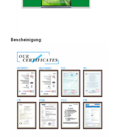
Intelligente Tafel
Wechselwirkendes Projektor-Brett
Infrarotnotenrahmen
Bescheinigung:
Wechselwirkender Whiteboard-Stand
Vorstellungstyp-Dokumentenkamera
Projektor
Touch Screen Kiosk
Digitale Beschilderung
Digitale Werbebildschirme
tragbarer Smart-Screen