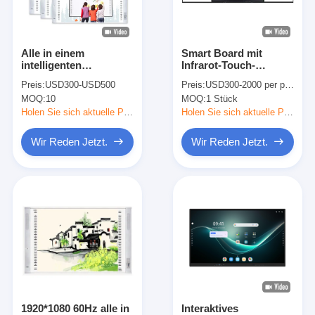
VR Show
Über uns
Alle in einem
Smart Board mit
intelligenten
Infrarot-Touch-
Fabrik Tour
wechselwirkenden
Technologie und
Preis:
USD300-USD500
Preis:
USD300-2000 per piece
multi Punkt-ultra
Aufzeichnungsfunktion
MOQ:
10
MOQ:
1 Stück
dünnen Rahmen
für interaktives
Qualitätskontrolle
Whiteboard für
Mehrpunkteschild im
Holen Sie sich aktuelle Preis
Holen Sie sich aktuelle Preis
Klassenzimmer
Bildungsbereich
Kontakt
Wir Reden Jetzt.
Wir Reden Jetzt.
Nachrichten
Alle Fälle
Blog
Wir Reden Jetzt.
1920*1080 60Hz alle in
Interaktives