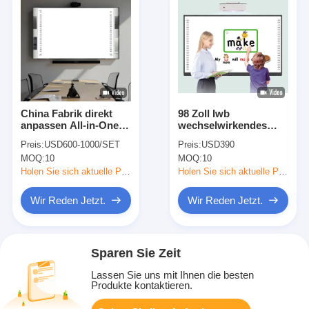
China Fabrik direkt
98 Zoll Iwb
anpassen All-in-One
wechselwirkendes
Interaktiv 20 Touch
Whiteboard, alles in
Preis:
USD600-1000/SET
Preis:
USD390
Point IR Infrarot
einer intelligenten
MOQ:
10
MOQ:
10
Keramik 96 Zoll Smart
Version Brett-
Boards Lautsprecher
Androids 6,0
Holen Sie sich aktuelle Preis
Holen Sie sich aktuelle Preis
16:10 Seitenbalken
Projektor Boards für
Wir Reden Jetzt.
Wir Reden Jetzt.
die Universität Schule
mit Lehrsoftware
Sparen Sie Zeit
Lassen Sie uns mit Ihnen die besten
Produkte kontaktieren.