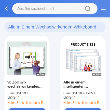
Alle In Einem Wechselwirkenden Whiteboard
(66)
98 Zoll Iwb
Alle in einem
wechselwirkendes
intelligenten
Whiteboard, alles in
wechselwirkenden
Preis:
USD390
Preis:
USD300-USD500
einer intelligenten
multi Punkt-ultra
MOQ:
10
MOQ:
10
Version Brett-
dünnen Rahmen
Androids 6,0
Whiteboard für
Holen Sie sich aktuelle Preis
Holen Sie sich aktuelle Preis
Klassenzimmer