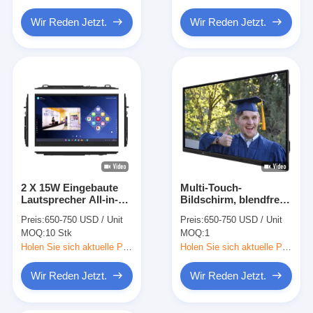
Intelligente Tafel
Wir Reden Jetzt.
Wir Reden Jetzt.
Wechselwirkendes Projektor-Brett
Infrarotnotenrahmen
Wechselwirkender Whiteboard-Stand
Vorstellungstyp-Dokumentenkamera
Projektor
2 X 15W Eingebaute
Multi-Touch-
Touch Screen Kiosk
Lautsprecher All-in-
Bildschirm, blendfrei,
One-Touchscreen-
Handy-Ständer, LCD,
Digitale Beschilderung
Preis:
650-750 USD / Unit
Preis:
650-750 USD / Unit
Monitor mit
digital, interaktiv,
MOQ:
10 Stk
MOQ:
1
bildungsfokussiertem
Smart Board, 55, 65,
Design und
75 Zoll, interaktives
Holen Sie sich aktuelle Preis
Holen Sie sich aktuelle Preis
Digitale Werbebildschirme
interaktiven
Flachpanel
Funktionen
Wir Reden Jetzt.
Wir Reden Jetzt.
tragbarer Smart-Screen