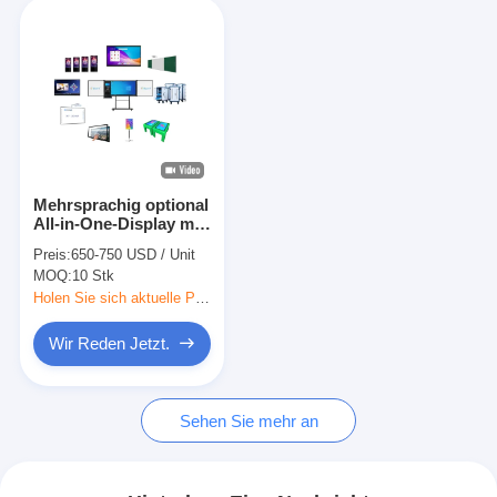
Mehrsprachig optional
All-in-One-Display mit
Smartboards inklusive
Preis:
650-750 USD / Unit
integrierter
MOQ:
10 Stk
Lautsprecher 2 x 15W
für Kommunikation
Holen Sie sich aktuelle Preis
und interaktives
Lernen
Wir Reden Jetzt.
Sehen Sie mehr an