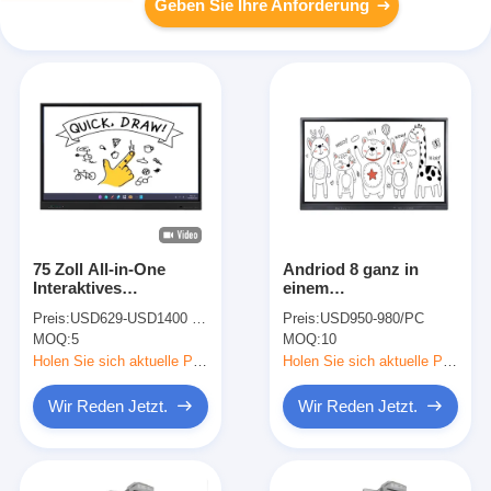
Geben Sie Ihre Anforderung
75 Zoll All-in-One
Andriod 8 ganz in
Interaktives
einem
Whiteboard Smart
wechselwirkenden
Preis:
USD629-USD1400 per piece
Preis:
USD950-980/PC
Boards für Schulbüro
ausgeglichenen Glas
MOQ:
5
MOQ:
10
Konferenz
Whiteboard 4mm
Holen Sie sich aktuelle Preis
Holen Sie sich aktuelle Preis
Wir Reden Jetzt.
Wir Reden Jetzt.