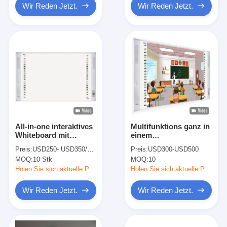
Wir Reden Jetzt.
Wir Reden Jetzt.
All-in-one interaktives
Multifunktions ganz in
Whiteboard mit
einem
Infrarot-Touchscreen
wechselwirkenden
Preis:
USD250- USD350/piece
Preis:
USD300-USD500
Infrarotwhiteboard mit
MOQ:
10 Stk
MOQ:
10
zentrales
Steuermikrofon-Audio
Holen Sie sich aktuelle Preis
Holen Sie sich aktuelle Preis
Wir Reden Jetzt.
Wir Reden Jetzt.