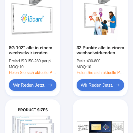
8G 102" alle in einem
32 Punkte alle in einem
wechselwirkenden
wechselwirkenden
Whiteboard mit 10
Whiteboard mit
Preis:
USD150-280 per piece
Preis:
400-800
Noten-Punkten
Sprecher
MOQ:
10
MOQ:
10
Holen Sie sich aktuelle Preis
Holen Sie sich aktuelle Preis
Wir Reden Jetzt.
Wir Reden Jetzt.
Startseite
Produkte
Videos