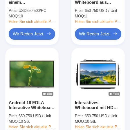
einem
Whiteboard aus
Iboard wechselwirkendes Whiteboard
wechselwirkenden
gehärtetem,
Preis:
USD350-500/PC
Preis:
650-750 USD / Unit
Whiteboard-dualen
blendfreiem Glas,
MOQ:
wechselwirkendes whiteboard ir
10
MOQ:
1
System
Dual-System,
Zeichenbretter für
Holen Sie sich aktuelle Preis
Holen Sie sich aktuelle Preis
Android und Windows
wechselwirkendes Infrarotwhiteboard
Wir Reden Jetzt.
Wir Reden Jetzt.
Wechselwirkender Flachbildschirm
Wechselwirkender Touch Screen Monitor
intelligentes Brett lcd
LED wechselwirkendes Whiteboard
Wechselwirkender Touch Screen Whiteboard
Android 16 EDLA
Interaktives
alle in einem wechselwirkenden whiteboard
Interactive Whiteboard
Whiteboard mit HDMI-
unterstützt
USB und Wireless-
Preis:
650-750 USD / Unit
Preis:
650-750 USD / Unit
cloudbasierte Tools
Casting für müheloses
tragbares wechselwirkendes whiteboard
MOQ:
10 Stk
MOQ:
10 Stk
für die
Geräte-Pairing
Zusammenarbeit
Holen Sie sich aktuelle Preis
Holen Sie sich aktuelle Preis