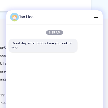
Jan Liao
Mailen Sie uns
6:35 AM
Good day, what product are you looking 
ng-Quadrat
for?
Fuguang-
, Taoyuan-
han-Bezirk,
Schicken
uangdong,
4131
h-easy.com