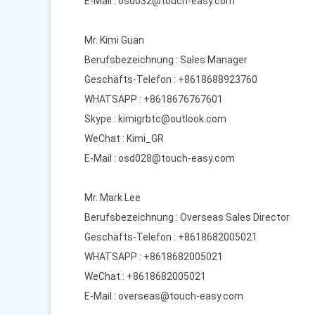
E-Mail :
osd032@touch-easy.com
Mr. Kimi Guan
Berufsbezeichnung : Sales Manager
Geschäfts-Telefon : +8618688923760
WHATSAPP :
+8618676767601
Skype :
kimigrbtc@outlook.com
WeChat : Kimi_GR
E-Mail :
osd028@touch-easy.com
Mr. Mark Lee
Berufsbezeichnung : Overseas Sales Director
Geschäfts-Telefon : +8618682005021
WHATSAPP :
+8618682005021
WeChat : +8618682005021
E-Mail :
overseas@touch-easy.com