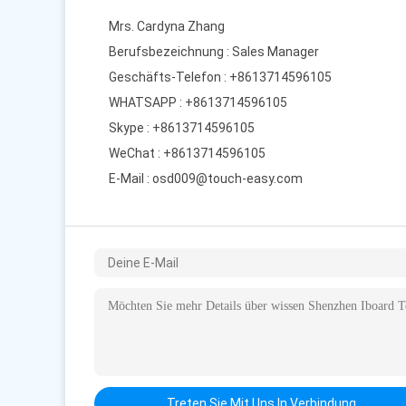
Mrs. Cardyna Zhang
Berufsbezeichnung : Sales Manager
Geschäfts-Telefon : +8613714596105
WHATSAPP :
+8613714596105
Skype :
+8613714596105
WeChat : +8613714596105
E-Mail :
osd009@touch-easy.com
Treten Sie Mit Uns In Verbindung