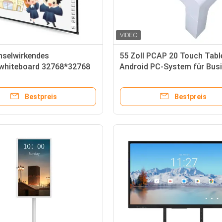
hselwirkendes
55 Zoll PCAP 20 Touch Tabl
twhiteboard 32768*32768
Android PC-System für Bus
ssenzimmer
Game Center
Bestpreis
Bestpreis