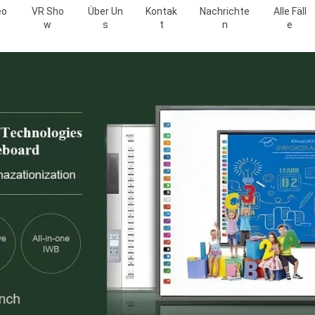
eo
VR Sho
Über Un
Kontak
Nachrichte
Alle Fäll
W
S
T
N
E