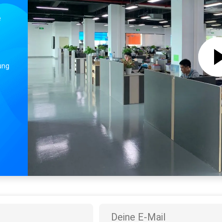
An der Wand befestigtes wechselwirkendes Whiteboard Android 8,0 System Soems TFT LED
e
ung
..