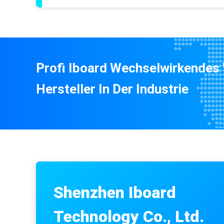
Profi Iboard Wechselwirkendes
Hersteller In Der Industrie
Shenzhen Iboard
Technology Co., Ltd.