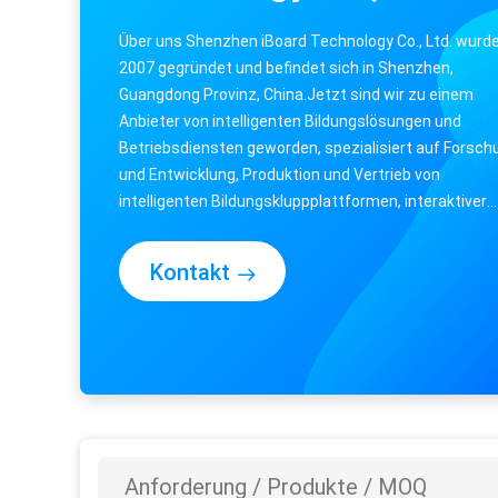
Über uns Shenzhen iBoard Technology Co., Ltd. wurd
2007 gegründet und befindet sich in Shenzhen,
Guangdong Provinz, China.Jetzt sind wir zu einem
Anbieter von intelligenten Bildungslösungen und
Betriebsdiensten geworden, spezialisiert auf Forsch
und Entwicklung, Produktion und Vertrieb von
intelligenten Bildungskluppplattformen, interaktiver
Unterrichtssoftware im Klassenzimmer, interaktiver .
Kontakt