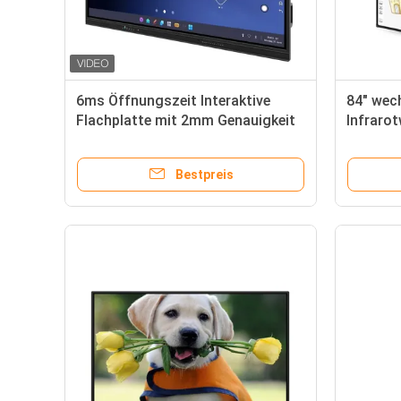
6ms Öffnungszeit Interaktive
84" wec
Flachplatte mit 2mm Genauigkeit
Infraro
und 1200:1 Kontrast
für Kla
Bestpreis