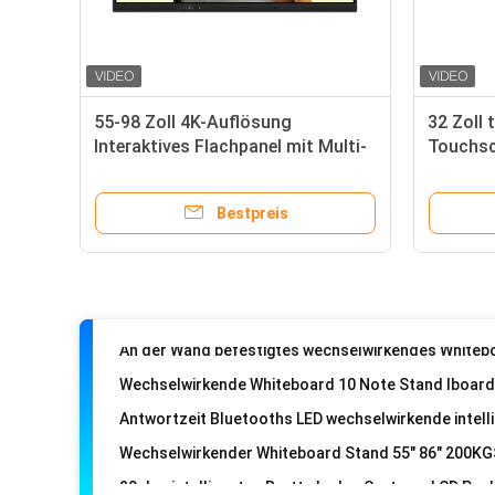
55-98 Zoll 4K-Auflösung
32 Zoll 
Interaktives Flachpanel mit Multi-
Touchsc
Touch und Dual-System für
integrie
Unterricht und Besprechungen
15000m
Bestpreis