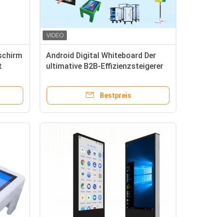
schirm
Android Digital Whiteboard Der
t
ultimative B2B-Effizienzsteigerer
mit 75-Zoll-Panellgröße
y
Bestpreis