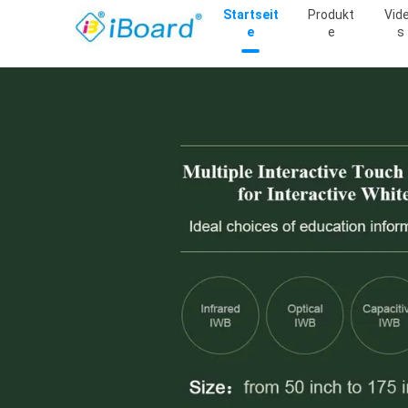
Startseit
Produkt
Vid
E
E
S