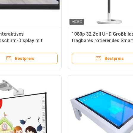
interaktives
1080p 32 Zoll UHD Großbild
dschirm-Display mit
tragbares rotierendes Smar
, Touchscreen, Kamera &
Mobile Fernseher LCD
n
Innenwerbung Smart Displa
Bestpreis
Bestpreis