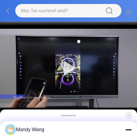
98" LED wechselwirkendes Whiteboard,
Mandy Wang
FCC-Schirm-Note LED Fernsehen für