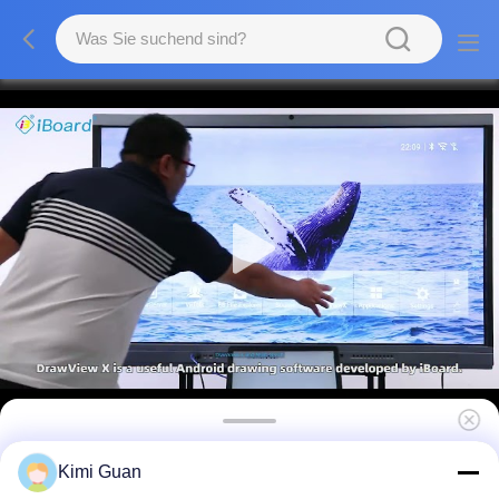
FCC-Zertifikat neuester Entwurfs-
Kimi Guan
wechselwirkendes Flachbildschirm-