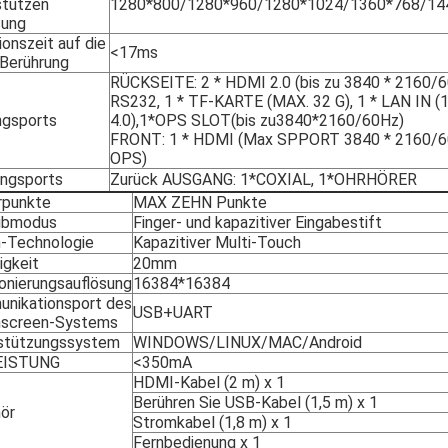
stützen
1280*800/1280*960/1280*1024/1360*768/144
sung
onszeit auf die
<17ms
 Berührung
RÜCKSEITE: 2 * HDMI 2.0 (bis zu 3840 * 2160/60
RS232, 1 * TF-KARTE (MAX. 32 G), 1 * LAN IN 
ngsports
4.0),1*OPS SLOT(bis zu3840*2160/60Hz)
FRONT: 1 * HDMI (Max SPPORT 3840 * 2160/60H
OPS)
ngsports
Zurück AUSGANG: 1*COXIAL, 1*OHRHÖRER
rpunkte
MAX ZEHN Punkte
ibmodus
Finger- und kapazitiver Eingabestift
-Technologie
Kapazitiver Multi-Touch
igkeit
20mm
ionierungsauflösung
16384*16384
nikationsport des
USB+UART
screen-Systems
stützungssystem
WINDOWS/LINUX/MAC/Android
EISTUNG
<350mA
HDMI-Kabel (2 m) x 1
Berühren Sie USB-Kabel (1,5 m) x 1
ör
Stromkabel (1,8 m) x 1
Fernbedienung x 1