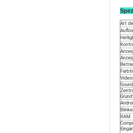
Spez
Art de
Auflö
Hellig
Kontr
Anzei
Anzei
Betra
Farbt
Video
Soun
Zentr
Grund
Andro
Blinke
RAM
Comp
Eingä