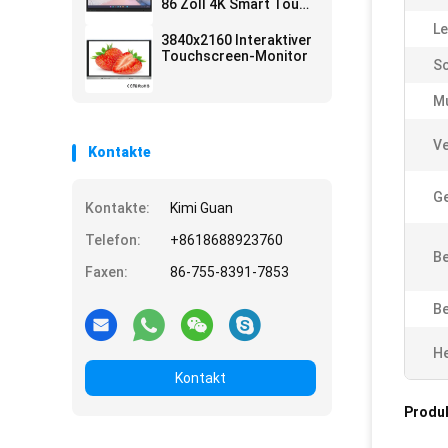
4+32G or 8+128G
86 Zoll 4K Smart Touch
Whiteboard
Le
3840x2160 Interaktiver
Touchscreen-Monitor
Sc
Mu
V
Kontakte
Ge
Kontakte:
Kimi Guan
Telefon:
+8618688923760
Be
Faxen:
86-755-8391-7853
Be
He
Kontakt
Produ