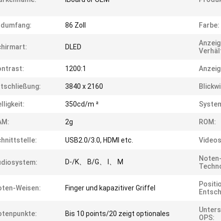
ldumfang:
86 Zoll
Farbe:
Anzeig
hirmart:
DLED
Verhäl
ntrast:
1200:1
Anzeig
tschließung:
3840 x 2160
Blickwi
lligkeit:
350cd/m ²
Syste
AM:
2g
ROM:
hnittstelle:
USB2.0/3.0, HDMI etc.
Video
Noten
D-/K、 B/G、 I、 M
udiosystem:
Techno
Positi
oten-Weisen:
Finger und kapazitiver Griffel
Entsch
Unters
tenpunkte:
Bis 10 points/20 zeigt optionales
OPS: