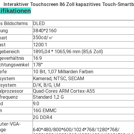
Interaktiver Touchscreen 86 Zoll kapazitives Touch-Smartb
ifikationen
s Bildschirms
DLED
sung
3840*2160
350cd/㎡
keit
ast
1200:1
gebereich
1895,04 * 1065,96 mm (85,6 Zoll)
geverhältnis
16:9
chtungswinkel
178°
iefe
10 Bit, 1,07 Milliarden Farben
system
Kamerad, NTSC, SECAM
dsystem
D/K, B/G, I,M
alprozessor
Quad-Cores ARM Cortex-A55
frequenz
Standard 1,2 G
id
9.0
n
16G EMMC
2G DDR4
uter-VGA-
nge
640*480/800*600/1024*768/1280*768/