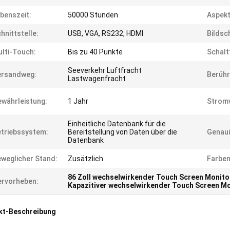
benszeit:
50000 Stunden
Aspekt
hnittstelle:
USB, VGA, RS232, HDMI
Bildsc
lti-Touch:
Bis zu 40 Punkte
Schalt
Seeverkehr Luftfracht
ersandweg:
Berühr
Lastwagenfracht
währleistung:
1 Jahr
Strom
Einheitliche Datenbank für die
triebssystem:
Bereitstellung von Daten über die
Genaui
Datenbank
weglicher Stand:
Zusätzlich
Farben
86 Zoll wechselwirkender Touch Screen Monito
rvorheben:
Kapazitiver wechselwirkender Touch Screen M
kt-Beschreibung