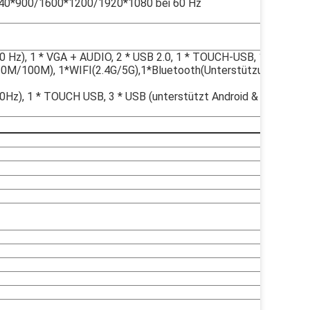
0*900/1600*1200/1920*1080 bei 60 Hz
 Hz), 1 * VGA + AUDIO, 2 * USB 2.0, 1 * TOUCH-USB, 1 *
(10M/100M), 1*WIFI(2.4G/5G),1*Bluetooth(Unterstützung
z), 1 * TOUCH USB, 3 * USB (unterstützt Android &