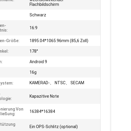
Flachbildschirm
Schwarz
en-
16:9
tnis:
en-Größe:
1895.04*1065.96mm (85,6 Zoll)
nkel:
178°
m:
Android 9
16g
KAMERAD-、 NTSC、 SECAM
system:
-
Kapazitive Note
logie:
onierung Von
16384*16384
ließung:
tützung
Ein OPS-Schlitz (optional)