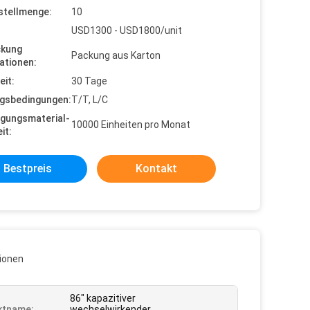
stellmenge:
10
USD1300 - USD1800/unit
ckung
Packung aus Karton
ationen:
eit:
30 Tage
gsbedingungen:
T/T, L/C
gungsmaterial-
10000 Einheiten pro Monat
it:
Bestpreis
Kontakt
ionen
86" kapazitiver
ktname:
wechselwirkender