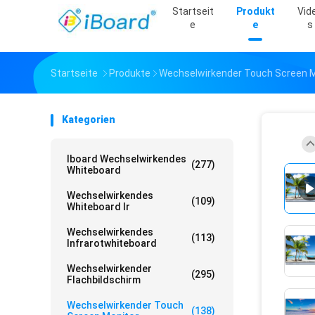
Startseit
Produkt
Vid
E
E
S
Startseite
Produkte
Wechselwirkender Touch Screen M
Kategorien
Iboard Wechselwirkendes
(277)
Whiteboard
Wechselwirkendes
(109)
Whiteboard Ir
Wechselwirkendes
(113)
Infrarotwhiteboard
Wechselwirkender
(295)
Flachbildschirm
Wechselwirkender Touch
(138)