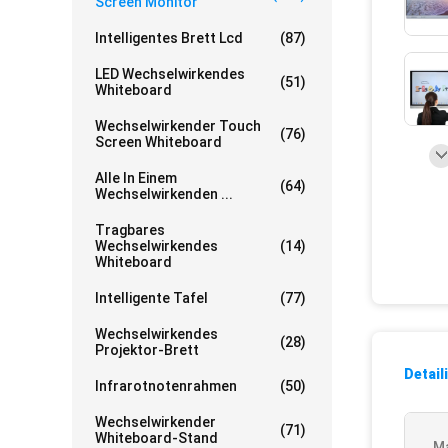
Screen Monitor
Intelligentes Brett Lcd
(87)
LED Wechselwirkendes
(51)
Whiteboard
Wechselwirkender Touch
(76)
Screen Whiteboard
Alle In Einem
(64)
Wechselwirkenden ...
Tragbares
Wechselwirkendes
(14)
Whiteboard
Intelligente Tafel
(77)
Wechselwirkendes
(28)
Projektor-Brett
Detail
Infrarotnotenrahmen
(50)
Wechselwirkender
(71)
Whiteboard-Stand
M