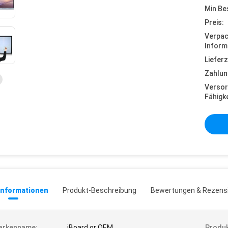
Min Be
Preis:
Verpa
Inform
Lieferz
Zahlun
Versor
Fähigke
informationen
Produkt-Beschreibung
Bewertungen & Rezens
arkenname:
iBoard or OEM
Produ