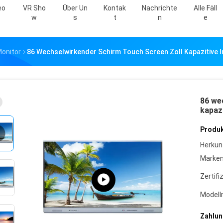
eo
VR Sho
Über Un
Kontak
Nachrichte
Alle Fäll
W
S
T
N
E
onitor
86 Wechselwirkender Schirm Touch Screen Zoll Kapazitive 
86 we
kapaz
Produk
Herkun
Marke
Zertifi
Model
Zahlun