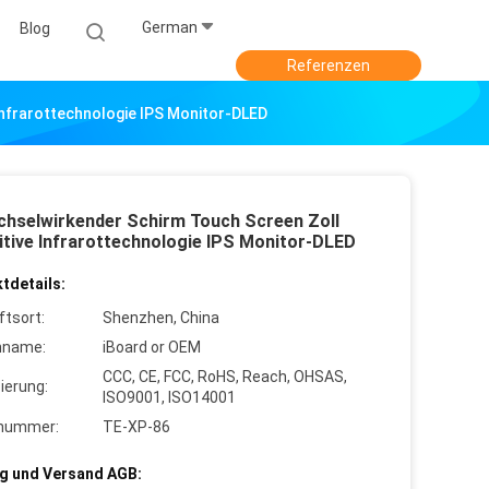
German
Blog
Referenzen
Infrarottechnologie IPS Monitor-DLED
chselwirkender Schirm Touch Screen Zoll
itive Infrarottechnologie IPS Monitor-DLED
tdetails:
ftsort:
Shenzhen, China
nname:
iBoard or OEM
CCC, CE, FCC, RoHS, Reach, OHSAS,
zierung:
ISO9001, ISO14001
lnummer:
TE-XP-86
g und Versand AGB: