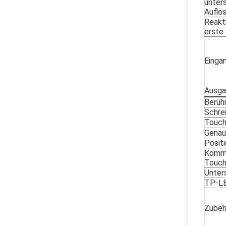
unter
Auflö
Reakti
erste
Einga
Ausga
Berüh
Schre
Touch
Genau
Posit
Kommu
Touch
Unter
TP-L
Zubeh