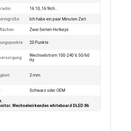
radio:
16:10, 16:9Ich...
hirmgröße:
Ich habe ein paar Minuten Zeit.
flächen:
Zwei Seiten-Hotkeys
ungspunkte:
20 Punkte
Wechselstrom 100-240 V, 50/60
versorgung:
Hz
gkeit:
2 mm
:
Schwarz oder OEM
r
,
onitor
,
Wechselwirkendes whiteboard DLED 86