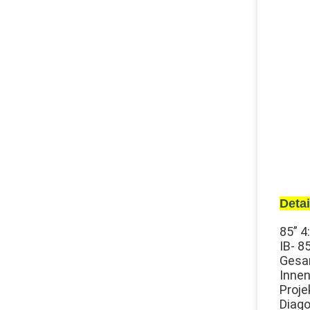
Deta
85” 4
IB- 8
Gesa
Inne
Proje
Diago