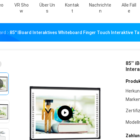
eo
VR Sho
Über Un
Kontak
Nachrichte
Alle Fäll
W
S
T
N
E
ard
85'' IBoard Interaktives Whiteboard Finger Touch Interaktive 
85'' i
Inter
Produk
Herkun
Marke
Zertifi
Model
Zahlun