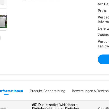
Min Be
Preis:
Verpa
Inform
Lieferz
Zahlun
Versor
Fähigke
informationen
Produkt-Beschreibung
Bewertungen & Rezens
85" IR Interactive Whiteboard
ame:
Digitales Whiteboard Digitales
Oberfl