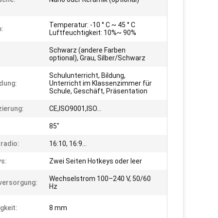
Temperatur: -10 ° C ~ 45 ° C
b:
Luftfeuchtigkeit: 10%~ 90%
Schwarz (andere Farben
optional), Grau, Silber/Schwarz
Schulunterricht, Bildung,
dung:
Unterricht im Klassenzimmer für
Schule, Geschäft, Präsentation
zierung:
CE,ISO9001,ISO...
:
85"
radio:
16:10, 16:9...
s:
Zwei Seiten Hotkeys oder leer
Wechselstrom 100–240 V, 50/60
versorgung:
Hz
gkeit:
8 mm