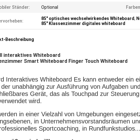
biler Ständer:
Optional
Farben
85" optisches wechselwirkendes Whiteboard
,
N
rvorheben:
85" Klassenzimmer digitales whiteboard
kt-Beschreibung
ll interaktives Whiteboard
enzimmer Smart Whiteboard Finger Touch Whiteboard
rd Interaktives Whiteboard Es kann entweder ein 
, der unabhängig zur Ausführung von Aufgaben und
hließbares Gerät, das als Touchpad zur Steuerun
verwendet wird.
werden in einer Vielzahl von Umgebungen eingesetz
ungsebenen, in Unternehmensvorstandsräumen und
professionelles Sportcoaching, in Rundfunkstudios..