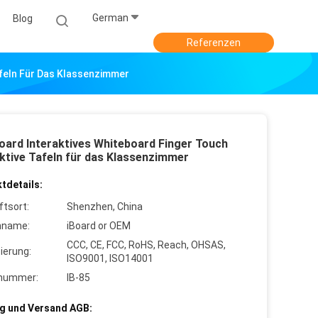
German
Blog
Referenzen
Tafeln Für Das Klassenzimmer
Board Interaktives Whiteboard Finger Touch
aktive Tafeln für das Klassenzimmer
tdetails:
ftsort:
Shenzhen, China
nname:
iBoard or OEM
CCC, CE, FCC, RoHS, Reach, OHSAS,
zierung:
ISO9001, ISO14001
lnummer:
IB-85
g und Versand AGB: