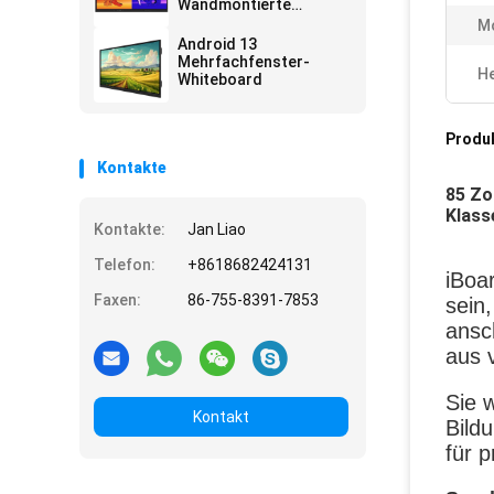
Wandmontierte
Annotationssoftware
Mo
Android 13
Mehrfachfenster-
He
Whiteboard
Produ
Kontakte
85 Zo
Klass
Kontakte:
Jan Liao
Telefon:
+8618682424131
iBoa
Faxen:
86-755-8391-7853
sein
ansc
aus 
Sie 
Kontakt
Bild
für 