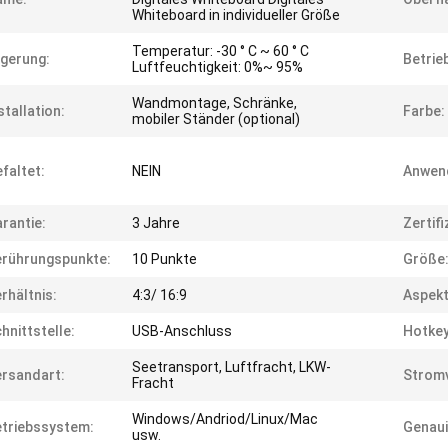
Whiteboard in individueller Größe
Temperatur: -30 ° C ~ 60 ° C
gerung:
Betrie
Luftfeuchtigkeit: 0%~ 95%
Wandmontage, Schränke,
stallation:
Farbe:
mobiler Ständer (optional)
faltet:
NEIN
Anwen
rantie:
3 Jahre
Zertifi
rührungspunkte:
10 Punkte
Größe
rhältnis:
4:3/ 16:9
Aspekt
hnittstelle:
USB-Anschluss
Hotkey
Seetransport, Luftfracht, LKW-
rsandart:
Strom
Fracht
Windows/Andriod/Linux/Mac
triebssystem:
Genaui
usw.