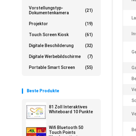
Vorstellungstyp-
(21)
Dokumentenkamera
La
Projektor
(19)
In
Touch Screen Kiosk
(61)
Digitale Beschilderung
(32)
Ge
Digitale Werbebildschirme
(7)
Portable Smart Screen
(55)
Ga
Be
Ve
Beste Produkte
Sc
81 Zoll Interaktives
Whiteboard 10 Punkte
Ve
Wifi Bluetooth 50
Be
Touch Points