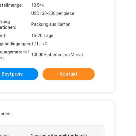
stellmenge:
10 Stk
USD130-200 per piece
ckung
Packung aus Karton
ationen:
eit:
15-20 Tage
gsbedingungen:
T/T, L/C
gungsmaterial-
10000 Einheiten pro Monat
it:
Bestpreis
Kontakt
ionen
äche:
Nano oder Keramik (optional)