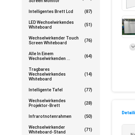
Screen Monitor
Intelligentes Brett Lcd
(87)
LED Wechselwirkendes
(51)
Whiteboard
Wechselwirkender Touch
(76)
Screen Whiteboard
Alle In Einem
(64)
Wechselwirkenden ...
Tragbares
Wechselwirkendes
(14)
Whiteboard
Intelligente Tafel
(77)
Wechselwirkendes
(28)
Projektor-Brett
Detail
Infrarotnotenrahmen
(50)
Wechselwirkender
(71)
Whiteboard-Stand
N