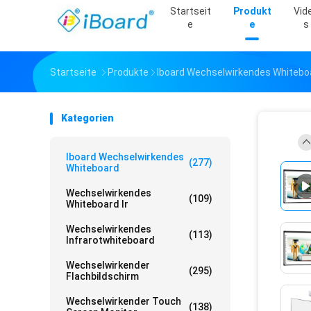
Startseit
Produkt
Vid
E
E
S
Startseite
Produkte
Iboard Wechselwirkendes Whitebo
Kategorien
Iboard Wechselwirkendes
(277)
Whiteboard
Wechselwirkendes
(109)
Whiteboard Ir
Wechselwirkendes
(113)
Infrarotwhiteboard
Wechselwirkender
(295)
Flachbildschirm
Wechselwirkender Touch
(138)