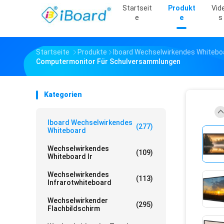
Startseit
Produkt
Vid
E
E
S
Startseite
Produkte
Iboard Wechselwirkendes Whitebo
Computermonitor Für Schulversammlungen
Kategorien
Iboard Wechselwirkendes
(277)
Whiteboard
Wechselwirkendes
(109)
Whiteboard Ir
Wechselwirkendes
(113)
Infrarotwhiteboard
Wechselwirkender
(295)
Flachbildschirm