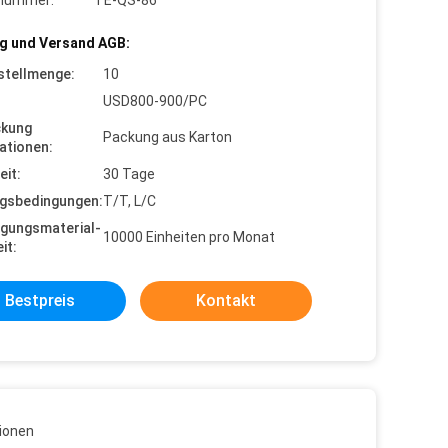
lnummer:
TE-QS-86
g und Versand AGB:
stellmenge:
10
USD800-900/PC
ckung
Packung aus Karton
ationen:
eit:
30 Tage
gsbedingungen:
T/T, L/C
gungsmaterial-
10000 Einheiten pro Monat
it:
Bestpreis
Kontakt
ionen