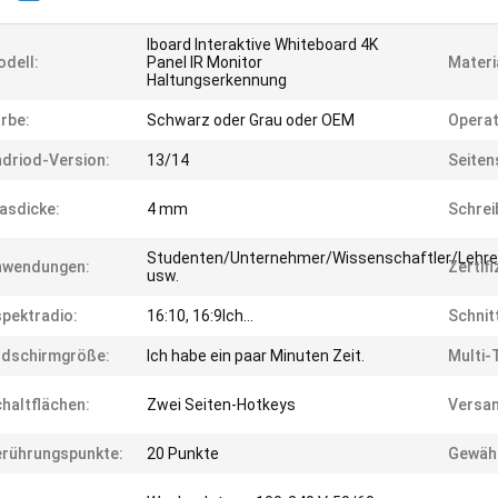
Iboard Interaktive Whiteboard 4K
dell:
Panel IR Monitor
Materi
Haltungserkennung
rbe:
Schwarz oder Grau oder OEM
Operat
driod-Version:
13/14
Seiten
asdicke:
4 mm
Schre
Studenten/Unternehmer/Wissenschaftler/Lehre
nwendungen:
Zertif
usw.
pektradio:
16:10, 16:9Ich...
Schnitt
ldschirmgröße:
Ich habe ein paar Minuten Zeit.
Multi-
haltflächen:
Zwei Seiten-Hotkeys
Versa
rührungspunkte:
20 Punkte
Gewähr