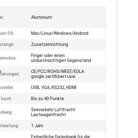
al:
Aluminium
ion OS:
Mac/Linux/Windows/Andriod
stange:
Zusatzeinrichtung
Finger oder einen
ibmodus:
undurchsichtigen Gegenstand
r
CE/FCC/ROHS/WEEE/EDLA
izierungen:
google zertifiziert usw.
stelle:
USB, VGA, RS232, HDMI
Touch:
Bis zu 40 Punkte
Seeverkehr Luftfracht
ndweg:
Lastwagenfracht
leistung:
1 Jahr
Einheitliche Datenbank für die