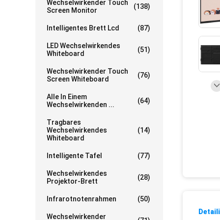
Wechselwirkender Touch
(138)
Screen Monitor
Intelligentes Brett Lcd
(87)
LED Wechselwirkendes
(51)
Whiteboard
Wechselwirkender Touch
(76)
Screen Whiteboard
Alle In Einem
(64)
Wechselwirkenden ...
Tragbares
Wechselwirkendes
(14)
Whiteboard
Intelligente Tafel
(77)
Wechselwirkendes
(28)
Projektor-Brett
Infrarotnotenrahmen
(50)
Detail
Wechselwirkender