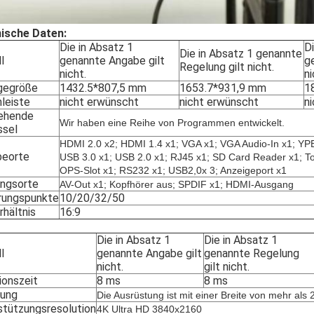
ische Daten:
Die in Absatz 1
Di
Die in Absatz 1 genannte
l
genannte Angabe gilt
g
Regelung gilt nicht.
nicht.
ni
gegröße
1432.5*807,5 mm
1653.7*931,9 mm
1
leiste
nicht erwünscht
nicht erwünscht
n
ehende
Wir haben eine Reihe von Programmen entwickelt.
ssel
HDMI 2.0 x2; HDMI 1.4 x1; VGA x1; VGA Audio-In x1; YP
beorte
USB 3.0 x1; USB 2.0 x1; RJ45 x1; SD Card Reader x1; T
OPS-Slot x1; RS232 x1; USB2,0
x 3; Anzeigeport x1
ngsorte
AV-Out x1; Kopfhörer aus; SPDIF x1; HDMI-Ausgang
rungspunkte
10/20/32/50
rhältnis
16:9
Die in Absatz 1
Die in Absatz 1
l
genannte Angabe gilt
genannte Regelung
nicht.
gilt nicht.
ionszeit
8 ms
8 ms
ung
Die Ausrüstung ist mit einer Breite von mehr al
stützungsresolution
4K Ultra HD 3840x2160