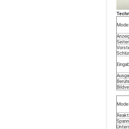
Techn
Model
Anzei
Seiten
Vorst
Schlü
Einga
Ausga
Berüh
Bildve
Model
Reakt
Spann
Unter