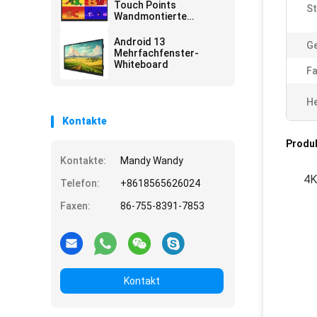
Touch Points
S
Wandmontierte
Annotationssoftware
Android 13
Ge
Mehrfachfenster-
Whiteboard
Fa
He
Kontakte
Produ
Kontakte:
Mandy Wandy
4K
Telefon:
+8618565626024
Faxen:
86-755-8391-7853
Kontakt