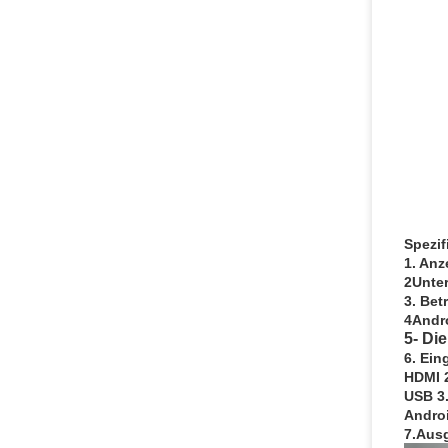
Spezif
1. An
2Unte
3. Be
4Andro
5- Di
6. Ein
HDMI 2
USB 3.
Androi
7.Aus