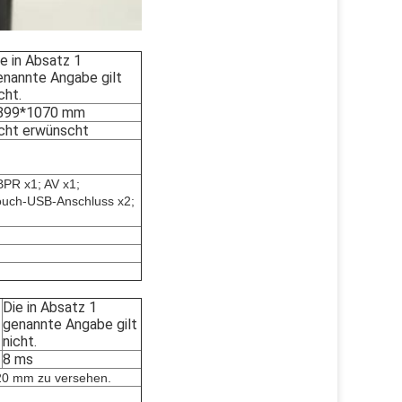
e in Absatz 1
enannte Angabe gilt
cht.
899*1070 mm
icht erwünscht
BPR x1; AV x1;
ouch-USB-Anschluss x2;
Die in Absatz 1
genannte Angabe gilt
nicht.
8 ms
s 20 mm zu versehen.