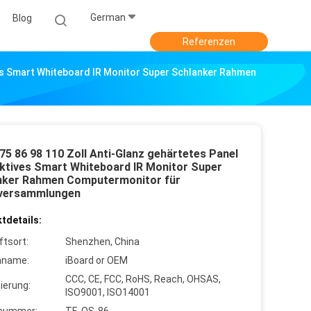
German
Blog
Referenzen
ves Smart Whiteboard IR Monitor Super Schlanker Rahmen
75 86 98 110 Zoll Anti-Glanz gehärtetes Panel
aktives Smart Whiteboard IR Monitor Super
nker Rahmen Computermonitor für
versammlungen
tdetails:
ftsort:
Shenzhen, China
nname:
iBoard or OEM
CCC, CE, FCC, RoHS, Reach, OHSAS,
zierung:
ISO9001, ISO14001