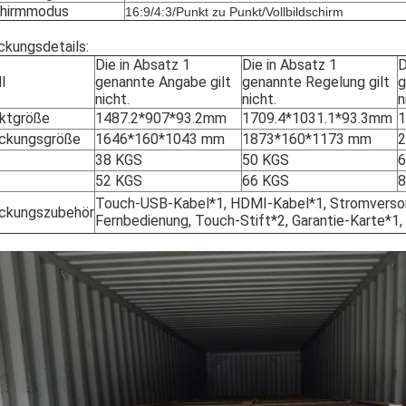
chirmmodus
16:9/4:3/Punkt zu Punkt/Vollbildschirm
ckungsdetails:
Die in Absatz 1
Die in Absatz 1
D
l
genannte Angabe gilt
genannte Regelung gilt
g
nicht.
nicht.
n
ktgröße
1487.2*907*93.2mm
1709.4*1031.1*93.3mm
1
ckungsgröße
1646*160*1043 mm
1873*160*1173 mm
38 KGS
50 KGS
6
52 KGS
66 KGS
8
Touch-USB-Kabel*1, HDMI-Kabel*1, Stromverso
ckungszubehör
Fernbedienung, Touch-Stift*2, Garantie-Karte*1