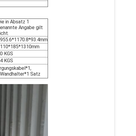
ie in Absatz 1
enannte Angabe gilt
icht.
955.6*1170.8*93.4mm
2110*185*1310mm
0 KGS
4 KGS
rgungskabel*1,
, Wandhalter*1 Satz