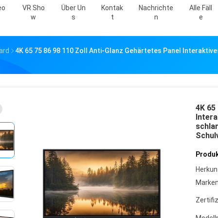
eo
VR Sho
Über Un
Kontak
Nachrichte
Alle Fäll
W
S
T
N
E
ard
4K 65 75 86 98 110 Zoll Anti-Glanz Gehärtetes Panel Interakti
4K 65 
Inter
schla
Schul
Produk
Herkun
Marke
Zertifi