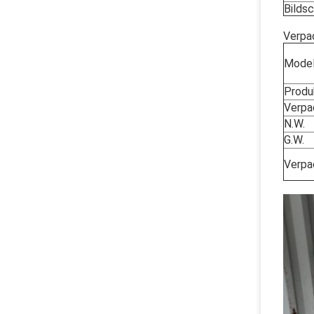
Bilds
Verpa
Model
Produ
Verpa
N.W.
G.W.
Verpa