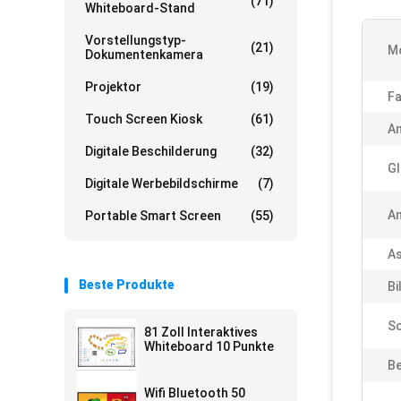
(71)
Whiteboard-Stand
Vorstellungstyp-
(21)
Mo
Dokumentenkamera
Projektor
(19)
Fa
Touch Screen Kiosk
(61)
An
Digitale Beschilderung
(32)
Gl
Digitale Werbebildschirme
(7)
A
Portable Smart Screen
(55)
As
Beste Produkte
Bi
Sc
81 Zoll Interaktives
Whiteboard 10 Punkte
Be
Wifi Bluetooth 50