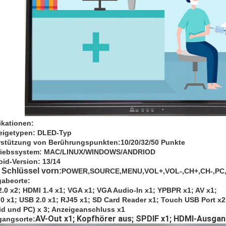
ikationen:
zeigetypen: DLED-Typ
rstützung von Berührungspunkten:10/20/32/50 Punkte
triebssystem: MAC/LINUX/WINDOWS/ANDRIOD
id-Version: 13/14
e Schlüssel vorn:
POWER,SOURCE,MENU,VOL+,VOL-,CH+,CH-,PC,
gabeorte:
.0 x2; HDMI 1.4 x1; VGA x1; VGA Audio-In x1; YPBPR x1; AV x1;
0 x1; USB 2.0 x1; RJ45 x1; SD Card Reader x1; Touch USB Port x2
d und PC) x 3; Anzeigeanschluss x1
AV-Out x1; Kopfhörer aus; SPDIF x1; HDMI-Ausga
gangsorte: