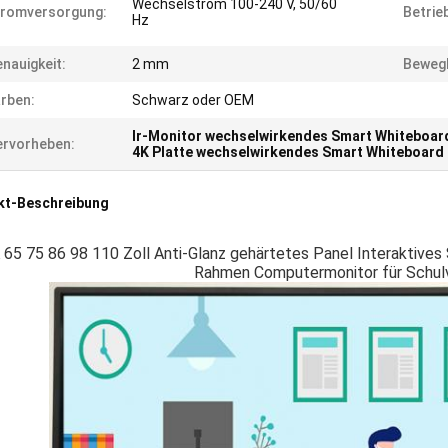
Wechselstrom 100-240 V, 50/60
tromversorgung:
Betrie
Hz
nauigkeit:
2 mm
Bewegl
rben:
Schwarz oder OEM
Ir-Monitor wechselwirkendes Smart Whiteboar
rvorheben:
4K Platte wechselwirkendes Smart Whiteboard
kt-Beschreibung
 65 75 86 98 110 Zoll Anti-Glanz gehärtetes Panel Interaktives
Rahmen Computermonitor für Schu