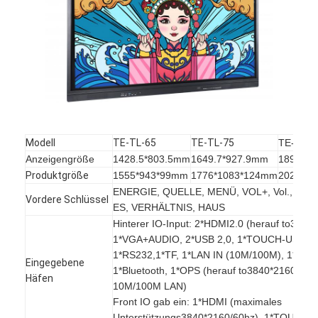
Iboard wechselwirkendes Whiteboard
wechselwirkendes whiteboard ir
wechselwirkendes Infrarotwhiteboard
Wechselwirkender Flachbildschirm
Wechselwirkender Touch Screen Monitor
Modell
TE-TL-65
TE-TL-75
TE-TL-7
Anzeigengröße
1428.5*803.5mm
1649.7*927.9mm
1895.04
intelligentes Brett lcd
Produktgröße
1555*943*99mm
1776*1083*124mm
2029*1
ENERGIE, QUELLE, MENÜ, VOL+, Vol., REC, 
LED wechselwirkendes Whiteboard
Vordere Schlüssel
ES, VERHÄLTNIS, HAUS
Hinterer IO-Input: 2*HDMI2.0 (herauf to3840
Wechselwirkender Touch Screen Whiteboard
1*VGA+AUDIO, 2*USB 2,0, 1*TOUCH-USB,
1*RS232,1*TF, 1*LAN IN (10M/100M), 1*WIFI
alle in einem wechselwirkenden whiteboard
Eingegebene
1*Bluetooth, 1*OPS (herauf to3840*2160/60Hz
Häfen
10M/100M LAN)
tragbares wechselwirkendes whiteboard
Front IO gab ein: 1*HDMI (maximales
Unterstützungs3840*2160/60hz), 1*TOUCH 