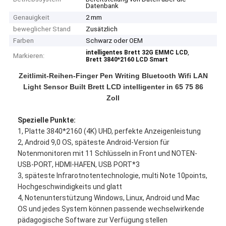
Datenbank
Genauigkeit
2 mm
beweglicher Stand
Zusätzlich
Farben
Schwarz oder OEM
,
intelligentes Brett 32G EMMC LCD
Markieren:
Brett 3840*2160 LCD Smart
Zeitlimit-Reihen-Finger Pen Writing Bluetooth Wifi LAN
Light Sensor Built Brett LCD intelligenter in 65 75 86
Zoll
Spezielle Punkte:
1, Platte 3840*2160 (4K) UHD, perfekte Anzeigenleistung
2, Android 9,0 OS, späteste Android-Version für
Notenmonitoren mit 11 Schlüsseln in Front und NOTEN-
USB-PORT, HDMI-HAFEN, USB PORT*3
3, späteste Infrarotnotentechnologie, multi Note 10points,
Hochgeschwindigkeits und glatt
4, Notenunterstützung Windows, Linux, Android und Mac
OS und jedes System können passende wechselwirkende
pädagogische Software zur Verfügung stellen