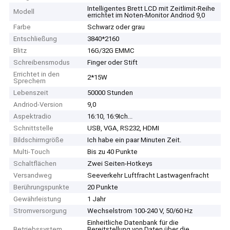
Intelligentes Brett LCD mit Zeitlimit-Reihe
Modell
errichtet im Noten-Monitor Andriod 9,0
Farbe
Schwarz oder grau
Entschließung
3840*2160
Blitz
16G/32G EMMC
Schreibensmodus
Finger oder Stift
Errichtet in den
2*15W
Sprechern
Lebenszeit
50000 Stunden
Andriod-Version
9,0
Aspektradio
16:10, 16:9Ich...
Schnittstelle
USB, VGA, RS232, HDMI
Bildschirmgröße
Ich habe ein paar Minuten Zeit.
Multi-Touch
Bis zu 40 Punkte
Schaltflächen
Zwei Seiten-Hotkeys
Versandweg
Seeverkehr Luftfracht Lastwagenfracht
Berührungspunkte
20 Punkte
Gewährleistung
1 Jahr
Stromversorgung
Wechselstrom 100-240 V, 50/60 Hz
Einheitliche Datenbank für die
Betriebssystem
Bereitstellung von Daten über die