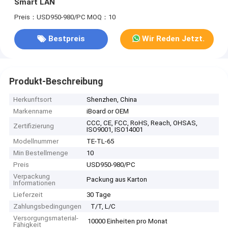
Smart LAN
Preis：USD950-980/PC
MOQ：10
Bestpreis
Wir Reden Jetzt.
Produkt-Beschreibung
Herkunftsort
Shenzhen, China
Markenname
iBoard or OEM
CCC, CE, FCC, RoHS, Reach, OHSAS,
Zertifizierung
ISO9001, ISO14001
Modellnummer
TE-TL-65
Min Bestellmenge
10
Preis
USD950-980/PC
Verpackung
Packung aus Karton
Informationen
Lieferzeit
30 Tage
Zahlungsbedingungen
T/T, L/C
Versorgungsmaterial-
10000 Einheiten pro Monat
Fähigkeit