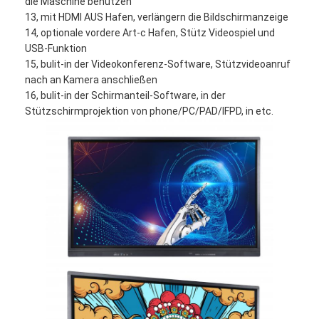
die Maschine benutzen
VR Show
13, mit HDMI AUS Hafen, verlängern die Bildschirmanzeige
14, optionale vordere Art-c Hafen, Stütz Videospiel und
Über uns
USB-Funktion
15, bulit-in der Videokonferenz-Software, Stützvideoanruf
Fabrik Tour
nach an Kamera anschließen
16, bulit-in der Schirmanteil-Software, in der
Qualitätskontrolle
Stützschirmprojektion von phone/PC/PAD/IFPD, in etc.
Kontakt
Nachrichten
Alle Fälle
Blog
Wir Reden Jetzt.