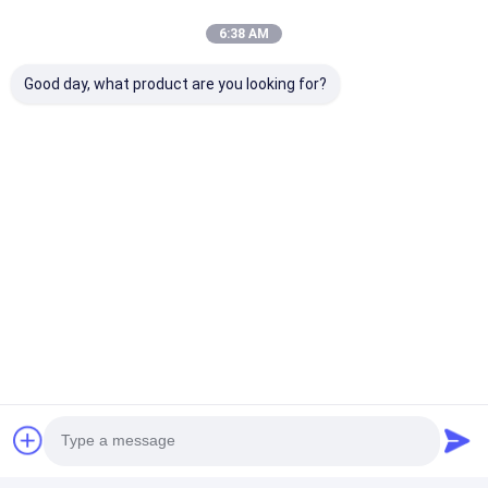
C*.
6:38 AM
C
Hilfreich (90)
Good day, what product are you looking for?
Multi-touch works smoothly with no lag during
meetings.
Umbauten:
Brett ODM LCD Smart
Brett Soems LCD Smart
2mm LCD intelligentes Brett
Kontaktdaten