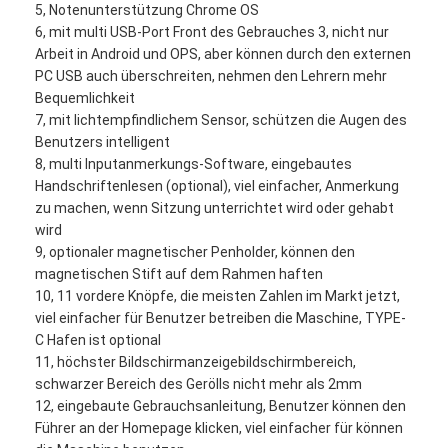
5, Notenunterstützung Chrome OS
6, mit multi USB-Port Front des Gebrauches 3, nicht nur
Arbeit in Android und OPS, aber können durch den externen
PC USB auch überschreiten, nehmen den Lehrern mehr
Bequemlichkeit
7, mit lichtempfindlichem Sensor, schützen die Augen des
Benutzers intelligent
8, multi Inputanmerkungs-Software, eingebautes
Handschriftenlesen (optional), viel einfacher, Anmerkung
zu machen, wenn Sitzung unterrichtet wird oder gehabt
wird
9, optionaler magnetischer Penholder, können den
magnetischen Stift auf dem Rahmen haften
10, 11 vordere Knöpfe, die meisten Zahlen im Markt jetzt,
viel einfacher für Benutzer betreiben die Maschine, TYPE-
Startseite
C Hafen ist optional
11, höchster Bildschirmanzeigebildschirmbereich,
Produkte
schwarzer Bereich des Gerölls nicht mehr als 2mm
12, eingebaute Gebrauchsanleitung, Benutzer können den
Videos
Führer an der Homepage klicken, viel einfacher für können