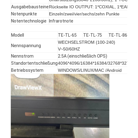
Intelligente Tafel
Ausgabebausteine
Rückseite IO OUTPUT: 1*COXIAL, 1*EARPH
Notenpunkte
Einzeln/zwei/vier/sechs/zehn Punkte
Wechselwirkendes Projektor-Brett
Notentechnologie
Infrarotnote
Infrarotnotenrahmen
Modell
TE-TL-65
TE-TL-75
TE-TL-86
WECHSELSTROM (100-240)
Wechselwirkender Whiteboard-Stand
Nennspannung
V~50/60HZ
Vorstellungstyp-Dokumentenkamera
Nennstrom
2.5A (einschließlich OPS)
Standortentschließung
4096*4096/16384*16384/32768*32768
Projektor
Betriebssystem
WINDOWS/LINUX/MAC /Android
Touch Screen Kiosk
Digitale Beschilderung
Digitale Werbebildschirme
tragbarer Smart-Screen