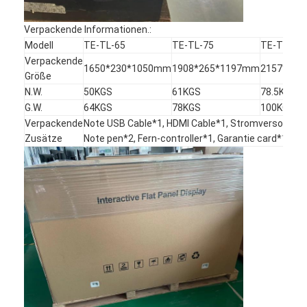
Verpackende Informationen.:
Modell
TE-TL-65
TE-TL-75
TE-TL-86
Verpackende
1650*230*1050mm
1908*265*1197mm
2157*27
Größe
N.W.
50KGS
61KGS
78.5KGS
G.W.
64KGS
78KGS
100KGS
Verpackende
Note USB Cable*1, HDMI Cable*1, Stromversorgung
Zusätze
Note pen*2, Fern-controller*1, Garantie card*1