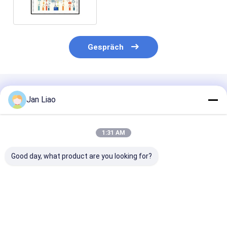
Gespräch
Empfohlene Produkte
Jan Liao
1:31 AM
Good day, what product are you looking for?
iBoard Interaktives
86 Zoll Google EDLA
4K-Wide-Winke
Whiteboard
zertifiziertes
Verfolgung
Seitentafeln für den
interaktives
Konferenzkam
Schulunterricht
Whiteboard
Videobar mit H
Interaktives
Smartboard für
Lautsprecher 
Bestpreis
Bestpreis
Bestprei