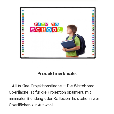
VR Show
Über uns
Fabrik Tour
Qualitätskontrolle
Kontakt
Nachrichten
Alle Fälle
Produktmerkmale:
Blog
--All-in-One Projektionsfläche — Die Whiteboard-
Oberfläche ist für die Projektion optimiert, mit
Wir Reden Jetzt.
minimaler Blendung oder Reflexion. Es stehen zwei
Oberflächen zur Auswahl: