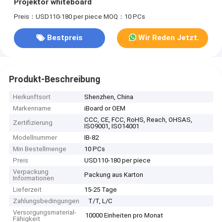
Projektor whiteboard
Preis：USD110-180 per piece
MOQ：10 PCs
Bestpreis
Wir Reden Jetzt.
Produkt-Beschreibung
Herkunftsort
Shenzhen, China
Markenname
iBoard or OEM
CCC, CE, FCC, RoHS, Reach, OHSAS,
Zertifizierung
ISO9001, ISO14001
Modellnummer
IB-82
Min Bestellmenge
10 PCs
Preis
USD110-180 per piece
Verpackung
Packung aus Karton
Informationen
Lieferzeit
15-25 Tage
Zahlungsbedingungen
T/T, L/C
Versorgungsmaterial-
10000 Einheiten pro Monat
Fähigkeit