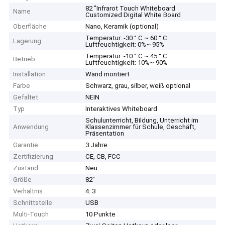
82 "Infrarot Touch Whiteboard
Name
Customized Digital White Board
Oberfläche
Nano, Keramik (optional)
Temperatur: -30 ° C ~ 60 ° C
Lagerung
Luftfeuchtigkeit: 0%~ 95%
Temperatur: -10 ° C ~ 45 ° C
Betrieb
Luftfeuchtigkeit: 10%~ 90%
Installation
Wand montiert
Farbe
Schwarz, grau, silber, weiß optional
Gefaltet
NEIN
Typ
Interaktives Whiteboard
Schulunterricht, Bildung, Unterricht im
Anwendung
Klassenzimmer für Schule, Geschäft,
Präsentation
Garantie
3 Jahre
Zertifizierung
CE, CB, FCC
Zustand
Neu
Größe
82"
Verhältnis
4: 3
Schnittstelle
USB
Multi-Touch
10 Punkte