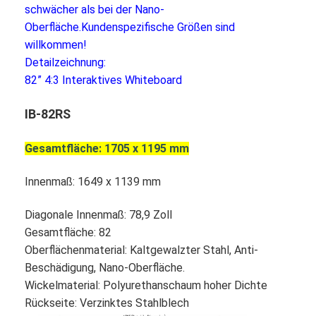
Intelligente Tafel
schwächer als bei der Nano-
Oberfläche.
Kundenspezifische Größen sind
Wechselwirkendes Projektor-Brett
willkommen!
Detailzeichnung:
Infrarotnotenrahmen
82” 4:3 Interaktives Whiteboard
Wechselwirkender Whiteboard-Stand
IB-82RS
Vorstellungstyp-Dokumentenkamera
Gesamtfläche: 1705 x 1195 mm
Projektor
Innenmaß: 1649 x 1139 mm
Touch Screen Kiosk
Diagonale Innenmaß: 78,9 Zoll
Digitale Beschilderung
Gesamtfläche: 82
Oberflächenmaterial: Kaltgewalzter Stahl, Anti-
Digitale Werbebildschirme
Beschädigung, Nano-Oberfläche.
tragbarer Smart-Screen
Wickelmaterial: Polyurethanschaum hoher Dichte
Rückseite: Verzinktes Stahlblech