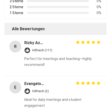
3 Sterne
0%
2 Sterne
0%
1 Sterne
0%
Alle Bewertungen
Rizky Azman
R
Hilfreich (111)
Perfect for meetings and teaching—highly
recommend!
Evangelos Papadimitr
E
Hilfreich (2)
Ideal for daily meetings and student
engagement