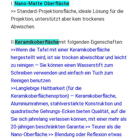
I.
Nano-Matte Oberfläche
Iboard wechselwirkendes Whiteboard
>> Standard-Projektionsfläche, ideale Lösung für die
wechselwirkendes whiteboard ir
Projektion, unterstützt aber kein trockenes
Abwischen.
wechselwirkendes Infrarotwhiteboard
II.
Keramikoberfläche
mit folgenden Eigenschaften:
Wechselwirkender Flachbildschirm
>>Wenn die Tafel mit einer Keramikoberfläche
hergestellt wird, ist sie trocken abwischbar und leicht
Wechselwirkender Touch Screen Monitor
zu reinigen — Sie können einen Wasserstift zum
intelligentes Brett lcd
Schreiben verwenden und einfach ein Tuch zum
Reinigen benutzen.
LED wechselwirkendes Whiteboard
>>Langlebige Haltbarkeit (für die
Keramikoberflächenoption) — Keramikoberfläche,
Wechselwirkender Touch Screen Whiteboard
Aluminiumrahmen, stahlverstärkte Konstruktion und
quadratische Gehrungs-Ecken bieten Qualität, auf die
alle in einem wechselwirkenden whiteboard
Sie sich jahrelang verlassen können, mit einer mehr als
tragbares wechselwirkendes whiteboard
20-jährigen beschränkten Garantie.
>> Teurer als die
Nano-Oberfläche.
>> Blendung oder Reflexion etwas