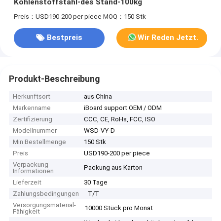
Kohlenstoffstahl-des Stand-100kg
Preis：USD190-200 per piece
MOQ：150 Stk
Bestpreis
Wir Reden Jetzt.
Produkt-Beschreibung
Herkunftsort
aus China
Markenname
iBoard support OEM / ODM
Zertifizierung
CCC, CE, RoHs, FCC, ISO
Modellnummer
WSD-VY-D
Min Bestellmenge
150 Stk
Preis
USD190-200 per piece
Verpackung
Packung aus Karton
Informationen
Lieferzeit
30 Tage
Zahlungsbedingungen
T/T
Versorgungsmaterial-
10000 Stück pro Monat
Fähigkeit