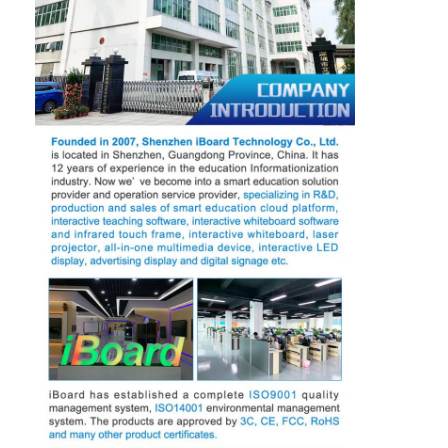
Iboard wechselwirkendes Whiteboard
wechselwirkendes whiteboard ir
wechselwirkendes Infrarotwhiteboard
Wechselwirkender Flachbildschirm
Wechselwirkender Touch Screen Monitor
intelligentes Brett lcd
LED wechselwirkendes Whiteboard
Wechselwirkender Touch Screen Whiteboard
alle in einem wechselwirkenden whiteboard
tragbares wechselwirkendes whiteboard