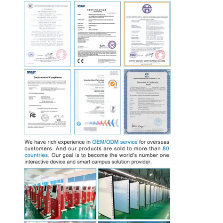
Intelligente Tafel
Wechselwirkendes Projektor-Brett
Infrarotnotenrahmen
Wechselwirkender Whiteboard-Stand
Vorstellungstyp-Dokumentenkamera
Projektor
Touch Screen Kiosk
Digitale Beschilderung
Digitale Werbebildschirme
tragbarer Smart-Screen