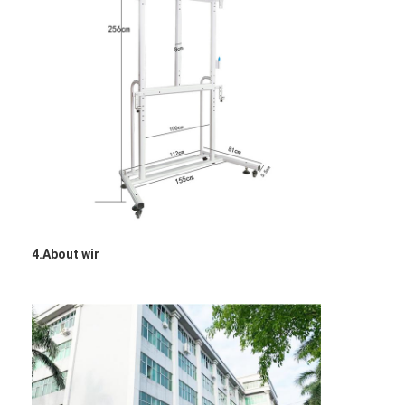
VR Show
Über uns
Fabrik Tour
Qualitätskontrolle
Kontakt
Nachrichten
4.About wir
Alle Fälle
Blog
Wir Reden Jetzt.